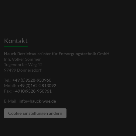
Kontakt
Hauck Betriebsausrüster für Entsorgungstechnik GmbH
Inh. Volker Sommer
Tugendorfer Weg 12
97499 Donnersdorf
Tel.:
+49 (0)9528-950960
Mobil:
+49 (0)162-2813092
Fax:
+49 (0)9528-950961
E-Mail:
info@hauck-wue.de
Cookie Einstellungen ändern