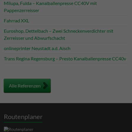
Milupa, Fulda – Kanalballenpresse CC40V mit
Pappenzerreisser
Fahrrad XXL
Euroshop, Dettelbach – Zwei Schneckenverdichter mit
Zerreisser und Abwurfschacht
onlineprinter Neustadt a.d. Aisch
Trans Regina Regensburg – Presto Kanalballenpresse CC40v
Alle Referenzen
Routenplaner