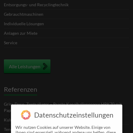
Entsorgungs- und Recyclingtechnik
Gebrauchtmaschinen
Individuelle Lösungen
Anlagen zur Miete
Service
Alle Leistungen
Referenzen
Gries Deco, Zentrallager – Presto Kanalballenpresse HPK70 mit
Pappenzerreisser
Datenschutzeinstellungen
Kulmbacher Brauerei
Wir nutzen Cookies auf unserer Website. Einige von
Tenovo, Hof – Stationäre Presse SHD1600 für Fliesstoffe
ihnen sind essenziell, während andere uns helfen, diese