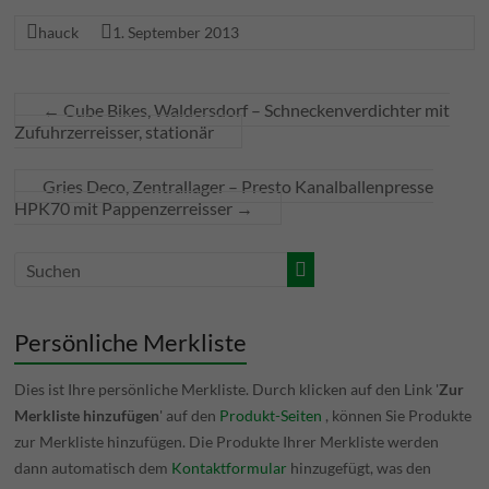
hauck
1. September 2013
←
Cube Bikes, Waldersdorf – Schneckenverdichter mit
Zufuhrzerreisser, stationär
Gries Deco, Zentrallager – Presto Kanalballenpresse
HPK70 mit Pappenzerreisser
→
Persönliche Merkliste
Dies ist Ihre persönliche Merkliste. Durch klicken auf den Link '
Zur
Merkliste hinzufügen
' auf den
Produkt-Seiten
, können Sie Produkte
zur Merkliste hinzufügen. Die Produkte Ihrer Merkliste werden
dann automatisch dem
Kontaktformular
hinzugefügt, was den