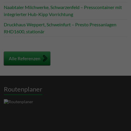
Naabtaler Milchwerke, Schwarzenfeld – Presscontainer mit
integrierter Hub-Kipp Vorrichtung
Druckhaus Weppert, Schweinfurt – Presto Pressanlagen
RHD1600, stationär
Alle Referenzen
Routenplaner