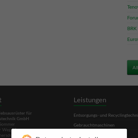
Teno
Foru
BRK 
Euro
Al
t
Leistungen
ebsausrüster für
Entsorgungs- und Recyclingtechn
gstechnik GmbH
r Sommer
Gebrauchtmaschinen
r Weg 12
Individuelle Lösungen
ersdorf