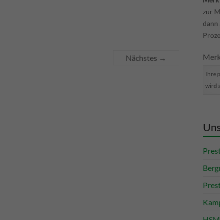
zur M
dann
Proze
Merkl
Nächstes →
Ihre 
wird 
Uns
Pres
Berg
Pres
Kamp
HSM 