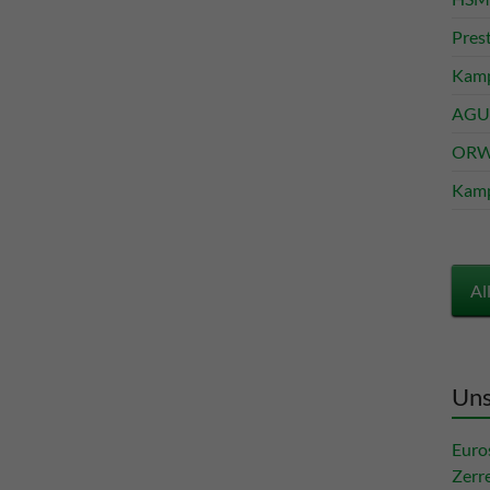
Pres
Kamp
AGU 
ORWA
Kamp
Al
Uns
Euro
Zerr