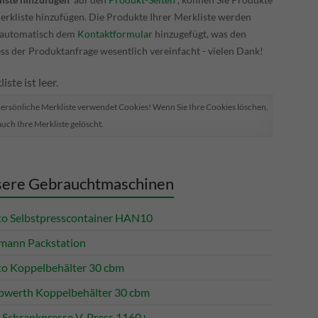
erkliste hinzufügen. Die Produkte Ihrer Merkliste werden
 automatisch dem
Kontaktformular
hinzugefügt, was den
ss der Produktanfrage wesentlich vereinfacht - vielen Dank!
iste ist leer.
persönliche Merkliste verwendet Cookies! Wenn Sie Ihre Cookies löschen,
auch Ihre Merkliste gelöscht.
ere Gebrauchtmaschinen
to Selbstpresscontainer HAN10
mann Packstation
to Koppelbehälter 30 cbm
werth Koppelbehälter 30 cbm
Schrankpresse V-Press 1160+