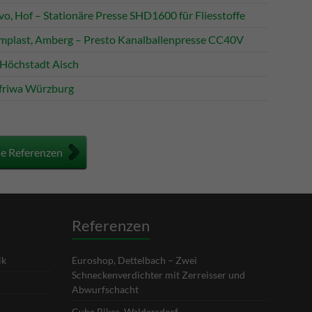
vo, Hof – Stationäre Presse SHD1600 für Fliesstoffe
mplast, Amberg – Presto Kanalballenpresse CC40V
Höchstadt Aisch
friwa Würzburg
le Referenzen
Referenzen
ik
Euroshop, Dettelbach – Zwei
Schneckenverdichter mit Zerreisser und
Abwurfschacht
Cube Bikes, Waldersdorf –