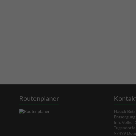
Routenplaner
Kontak
Hauck Betri
Entsorgun
Inh. Volke
Tugendorfe
97499 Donn