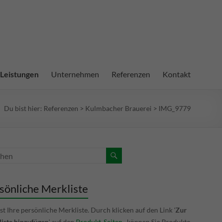
Leistungen
Unternehmen
Referenzen
Kontakt
Du bist hier:
Referenzen
>
Kulmbacher Brauerei
>
IMG_9779
sönliche Merkliste
ist Ihre persönliche Merkliste. Durch klicken auf den Link '
Zur
iste hinzufügen
' auf den
Produkt-Seiten
, können Sie Produkte