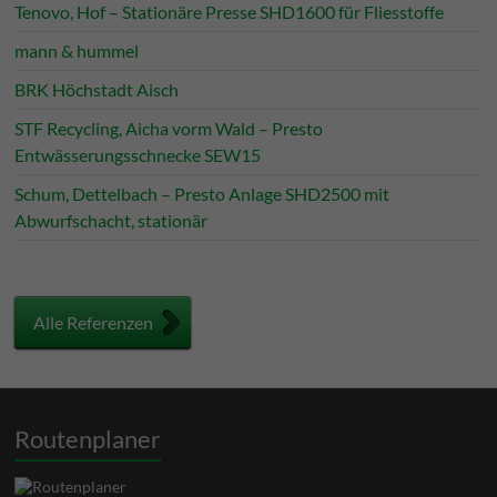
Tenovo, Hof – Stationäre Presse SHD1600 für Fliesstoffe
mann & hummel
BRK Höchstadt Aisch
STF Recycling, Aicha vorm Wald – Presto
Entwässerungsschnecke SEW15
Schum, Dettelbach – Presto Anlage SHD2500 mit
Abwurfschacht, stationär
Alle Referenzen
Routenplaner