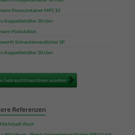
mann Presscontainer MPC10
to Koppelbehälter 30 cbm
mann Packstation
werth Schneckenverdichter SP
to Koppelbehälter 30 cbm
le Gebrauchtmaschinen ansehen
ere Referenzen
Höchstadt Aisch
a, Würzburg – Presto Schneckenverdichter SPN15 mit