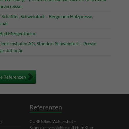
hrzerreisser
/ Schäffler, Schweinfurt – Bergmann Holzpresse,
onär
 Bad Mergentheim
riedrichshafen AG, Standort Schweinfurt – Presto
ge stationär
le Referenzen
Referenzen
ik
CUBE Bikes, Waldershof –
Schneckenverdichter mit Hub-Kipp