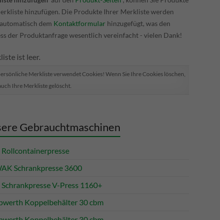
erkliste hinzufügen. Die Produkte Ihrer Merkliste werden
 automatisch dem
Kontaktformular
hinzugefügt, was den
ss der Produktanfrage wesentlich vereinfacht - vielen Dank!
iste ist leer.
persönliche Merkliste verwendet Cookies! Wenn Sie Ihre Cookies löschen,
auch Ihre Merkliste gelöscht.
ere Gebrauchtmaschinen
Rollcontainerpresse
K Schrankpresse 3600
Schrankpresse V-Press 1160+
werth Koppelbehälter 30 cbm
werth Koppelbehälter 30 cbm