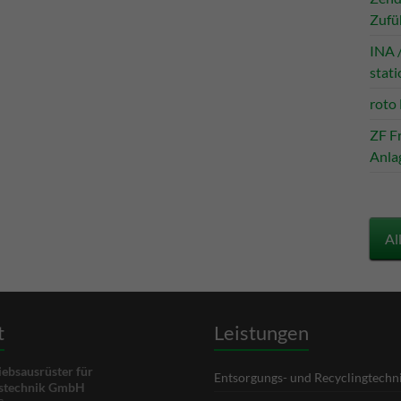
Zufü
INA 
stati
roto
ZF F
Anla
Al
t
Leistungen
ebsausrüster für
Entsorgungs- und Recyclingtechn
gstechnik GmbH