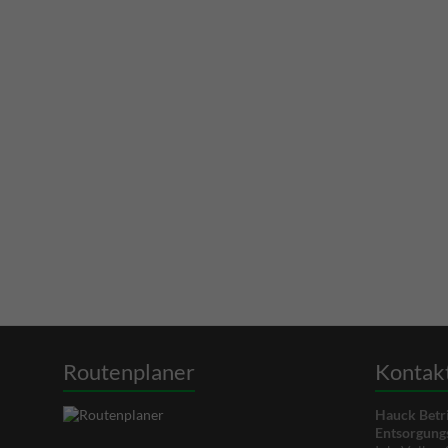
Routenplaner
Kontak
Hauck Betri
Entsorgun