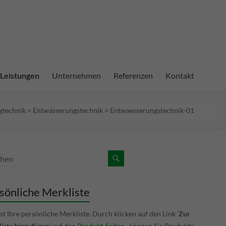
Leistungen
Unternehmen
Referenzen
Kontakt
gtechnik
>
Entwässerungstechnik
>
Entwaesserungstechnik-01
sönliche Merkliste
ist Ihre persönliche Merkliste. Durch klicken auf den Link '
Zur
iste hinzufügen
' auf den
Produkt-Seiten
, können Sie Produkte