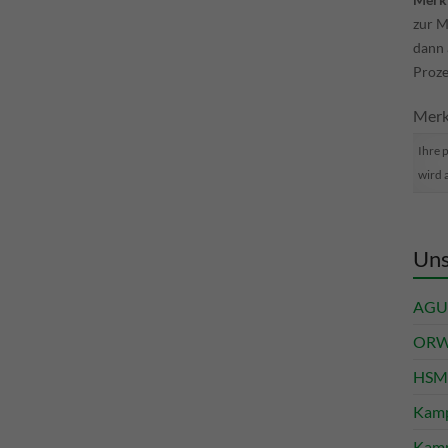
zur M
dann
Proze
Merkl
Ihre 
wird 
Uns
AGU 
ORWA
HSM 
Kamp
Kamp