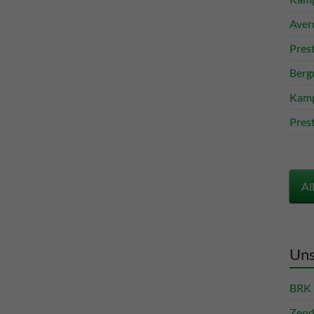
Aver
Pres
Berg
Kamp
Pres
Al
Uns
BRK 
Zend