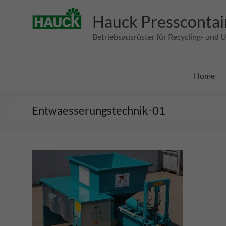
Zum
Inhalt
Hauck Presscontai
springen
Betriebsausrüster für Recycling- un
Home
Entwaesserungstechnik-01