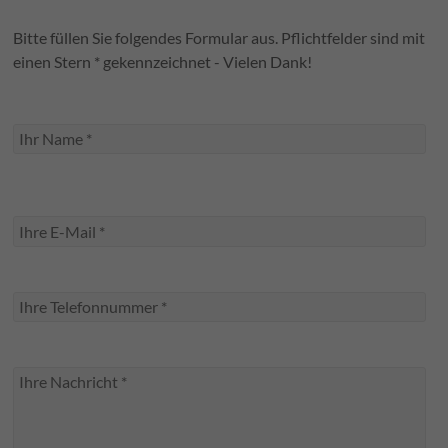
Bitte füllen Sie folgendes Formular aus. Pflichtfelder sind mit
einen Stern * gekennzeichnet - Vielen Dank!
B
i
t
t
e
l
a
s
s
e