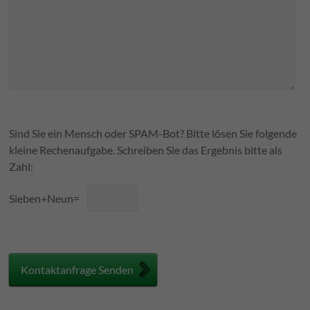
d
i
e
s
e
s
F
e
Sind Sie ein Mensch oder SPAM-Bot? Bitte lösen Sie folgende
l
kleine Rechenaufgabe. Schreiben Sie das Ergebnis bitte als
d
Zahl:
l
e
Sieben+Neun=
e
r
.