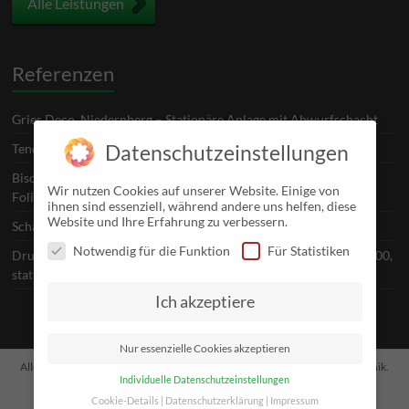
Alle Leistungen
Referenzen
Gries Deco, Niedernberg – Stationäre Anlage mit Abwurfschacht
Tenovo, Hof – Stationäre Presse SHD1600 für Fliesstoffe
Datenschutzeinstellungen
Bischof + Klein, Konzell – Stationärer Schneckenverdichter für
Wir nutzen Cookies auf unserer Website. Einige von
Folienkunststoffe SPN11
ihnen sind essenziell, während andere uns helfen, diese
Website und Ihre Erfahrung zu verbessern.
Schaeffler, Schweinfurt – Bergmann Rollpacker
Notwendig für die Funktion
Für Statistiken
Druckhaus Weppert, Schweinfurt – Presto Pressanlagen RHD1600,
stationär
Ich akzeptiere
Nur essenzielle Cookies akzeptieren
Alle Rechte vorbehalten © 2026
Hauck Presscontainer & Entsorgungstechnik
.
Individuelle Datenschutzeinstellungen
Unterstützt von
Agentur Ledermann
.
Cookie-Details
Datenschutzerklärung
Impressum
Impressum
Datenschutz
Haftungsausschluss
Links