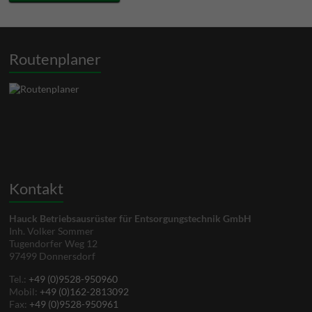
Routenplaner
Kontakt
Hauck Betriebsausrüster für Entsorgungstechnik GmbH
Inh. Volker Sommer
Tugendorfer Weg 12
97499 Donnersdorf
Tel.:
+49 (0)9528-950960
Mobil:
+49 (0)162-2813092
Fax:
+49 (0)9528-950961